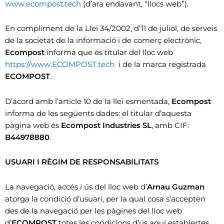
www.ecompost.tech
(d’ara endavant, “llocs web”).
En compliment de la Llei 34/2002, d’11 de juliol, de serveis
de la societat de la informació i de comerç electrònic,
Ecompost
informa que és titular del lloc web
https://www.ECOMPOST.tech
i de la marca registrada
ECOMPOST
.
D’acord amb l’article 10 de la llei esmentada,
Ecompost
informa de les següents dades: el titular d’aquesta
pàgina web és
Ecompost Industries SL
, amb CIF:
B44978880
.
USUARI I RÈGIM DE RESPONSABILITATS
La navegació, accés i ús del lloc web d’
Arnau Guzman
atorga la condició d’usuari, per la qual cosa s’accepten
des de la navegació per les pàgines del lloc web
d’
ECOMPOST
totes les condicions d’ús aquí establertes,