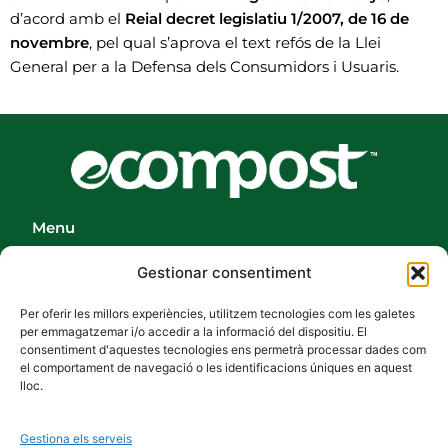
d’acord amb el
Reial decret legislatiu 1/2007, de 16 de
novembre
, pel qual s’aprova el text refós de la Llei
General per a la Defensa dels Consumidors i Usuaris.
Menu
Inici
Gestionar consentiment
La nostra Planta
Per oferir les millors experiències, utilitzem tecnologies com les galetes
Productes
per emmagatzemar i/o accedir a la informació del dispositiu. El
consentiment d'aquestes tecnologies ens permetrà processar dades com
Casos d’èxit
el comportament de navegació o les identificacions úniques en aquest
lloc.
Contacte
Gestiona els serveis