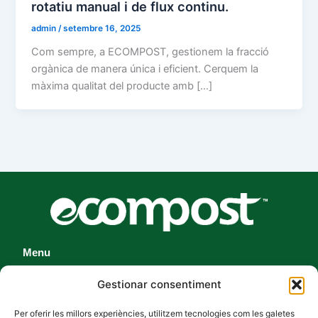
rotatiu manual i de flux continu.
admin
/
setembre 16, 2025
Com sempre, a ECOMPOST, gestionem la fracció
orgànica de manera única i eficient. Cerquem la
màxima qualitat del producte amb […]
Menu
Inici
Gestionar consentiment
La nostra Planta
Per oferir les millors experiències, utilitzem tecnologies com les galetes