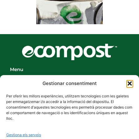
Menu
Inici
Gestionar consentiment
La nostra Planta
Per oferir les millors experiències, utilitzem tecnologies com les galetes
Productes
per emmagatzemar i/o accedir a la informació del dispositiu. El
consentiment d'aquestes tecnologies ens permetrà processar dades com
Casos d’èxit
el comportament de navegació o les identificacions úniques en aquest
lloc.
Contacte
Gestiona els serveis